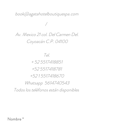
book@agatahotelboutiquespa.com
/
Av. Mexico 21 col. Del Carmen Del.
Coyoacán C.P. 04100
Tel.
+
52 5517418851
+52 5517418781
+52 1 5517418670
Whatsapp
5614740543
Todos los teléfonos están disponibles